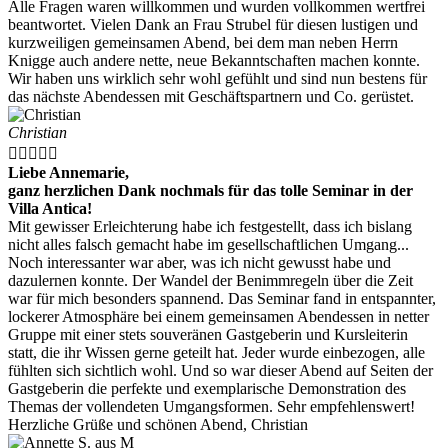
Alle Fragen waren willkommen und wurden vollkommen wertfrei
beantwortet. Vielen Dank an Frau Strubel für diesen lustigen und
kurzweiligen gemeinsamen Abend, bei dem man neben Herrn
Knigge auch andere nette, neue Bekanntschaften machen konnte.
Wir haben uns wirklich sehr wohl gefühlt und sind nun bestens für
das nächste Abendessen mit Geschäftspartnern und Co. gerüstet.
Christian





Liebe Annemarie,
ganz herzlichen Dank nochmals für das tolle Seminar in der
Villa Antica!
Mit gewisser Erleichterung habe ich festgestellt, dass ich bislang
nicht alles falsch gemacht habe im gesellschaftlichen Umgang...
Noch interessanter war aber, was ich nicht gewusst habe und
dazulernen konnte. Der Wandel der Benimmregeln über die Zeit
war für mich besonders spannend. Das Seminar fand in entspannter,
lockerer Atmosphäre bei einem gemeinsamen Abendessen in netter
Gruppe mit einer stets souveränen Gastgeberin und Kursleiterin
statt, die ihr Wissen gerne geteilt hat. Jeder wurde einbezogen, alle
fühlten sich sichtlich wohl. Und so war dieser Abend auf Seiten der
Gastgeberin die perfekte und exemplarische Demonstration des
Themas der vollendeten Umgangsformen. Sehr empfehlenswert!
Herzliche Grüße und schönen Abend, Christian