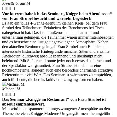
Annette S. aus M





Vor kurzem habe ich das Seminar „Knigge beim Abendessen“
von Frau Strubel besucht und war sehr begeistert:
Es gab ein tolles 4-Gänge-Menü im kleinen Kreis, bei dem Frau
Strubel den Teilnehmern Feinheiten des Benehmens bei Tisch
nahegebracht hat. Das ist ihr außerordentlich charmant und
unterhaltsam gelungen, die Teilnehmer waren immer miteinbezogen
und es herrschte eine lustige ungezwungene Atmosphäre. Neben
den aktuellen Benimmregeln gab Frau Strubel auch Einblicke in
interessante historische Hintergründe mancher Sitten und erzählte
Anekdoten, durchweg absolut spannend und überhaupt nicht
belehrend. Mit Sicherheit konnte jeder noch etwas dazulernen und
der Spaßfaktor war garantiert. Frau Strubel ist nicht nur eine
hochkompetente, sondern auch eine besonders charmante attraktive
Referentin mit viel Witz. Das Seminar ist wärmstens zu empfehlen,
auch für Leute, die bereits kultivierte Umgangsformen haben.
Michael M.





Das Seminar „Knigge im Restaurant" von Frau Strubel ist
absolut empfehlenswert.
Man wird in entspannter und ungezwungener Atmosphäre an den
Themenbereich „Knigge-Moderne Umgangsformen“ herangeführt.