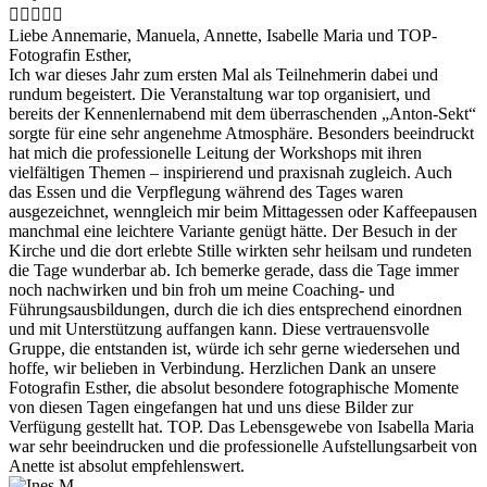





Liebe Annemarie, Manuela, Annette, Isabelle Maria und TOP-
Fotografin Esther,
Ich war dieses Jahr zum ersten Mal als Teilnehmerin dabei und
rundum begeistert. Die Veranstaltung war top organisiert, und
bereits der Kennenlernabend mit dem überraschenden „Anton-Sekt“
sorgte für eine sehr angenehme Atmosphäre. Besonders beeindruckt
hat mich die professionelle Leitung der Workshops mit ihren
vielfältigen Themen – inspirierend und praxisnah zugleich. Auch
das Essen und die Verpflegung während des Tages waren
ausgezeichnet, wenngleich mir beim Mittagessen oder Kaffeepausen
manchmal eine leichtere Variante genügt hätte. Der Besuch in der
Kirche und die dort erlebte Stille wirkten sehr heilsam und rundeten
die Tage wunderbar ab. Ich bemerke gerade, dass die Tage immer
noch nachwirken und bin froh um meine Coaching- und
Führungsausbildungen, durch die ich dies entsprechend einordnen
und mit Unterstützung auffangen kann. Diese vertrauensvolle
Gruppe, die entstanden ist, würde ich sehr gerne wiedersehen und
hoffe, wir belieben in Verbindung. Herzlichen Dank an unsere
Fotografin Esther, die absolut besondere fotographische Momente
von diesen Tagen eingefangen hat und uns diese Bilder zur
Verfügung gestellt hat. TOP. Das Lebensgewebe von Isabella Maria
war sehr beeindrucken und die professionelle Aufstellungsarbeit von
Anette ist absolut empfehlenswert.