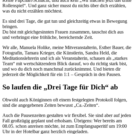
Keine Flipchart-Schlacht, und auch kein „Wir machen jetzt das dritte
Rollenspiel“. Und ganz sicher musst du nichts über dich erzählen,
was du nicht erzählen möchtest.
Es sind drei Tage, die gut tun und gleichzeitig etwas in Bewegung
bringen.
Du bist mit gleichgesinnten Frauen zusammen, tauschst dich aus
und verbringst eine fröhliche, bereichernde Zeit.
Wir alle, Manuela Holike, meine Mitveranstalterin, Esther Bauer, die
Fotografin, Tamara Krieger, die Künstlerin, Sandra Held, die
Meditationslehrerin und ich als Veranstalterin, schauen als „starkes
Team“ mit wertschätzendem Blick darauf, wo du richtig stark bist,
und wo du dich noch manchmal zurücknimmst. Und bieten dir
jederzeit die Möglichkeit für ein 1:1 – Gespräch in den Pausen.
So laufen die „Drei Tage für Dich“ ab
Obwohl auch Königinnen oft einem festgelegten Protokoll folgen,
sind die angegebenen Zeiten bewusst „Ca.-Zeiten“.
Auch die Pausenzeiten gestalten wir flexibel. Sie sind aber auf jeden
Fall großzügig geplant und erholsam. Übrigens: Wer bereits am
08.05. schon anreisen möchte, ist zum Empfangsaperitif um 19:00
Uhr in der Hotelbar ganz herzlich eingeladen.